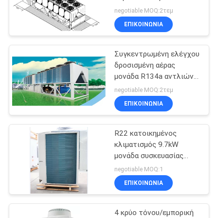
δρόσισε την πιό ψυχρή
negotiable MOQ:2τεμ
μονάδα R134a αντλιών
ΕΠΙΚΟΙΝΩΝΊΑ
SITEMAP
θερμότητας 502.9 KW
Συγκεντρωμένη ελέγχου
PRIVACY
δροσισμένη αέρας
POLICY
μονάδα R134a αντλιών
θερμότητας βιδών πιό
negotiable MOQ:2τεμ
ψυχρή 801.9 KW
ΕΠΙΚΟΙΝΩΝΊΑ
R22 κατοικημένος
κλιματισμός 9.7kW
μονάδα συσκευασίας
αντλιών θερμότητας 3
negotiable MOQ:1
τόνου
ΕΠΙΚΟΙΝΩΝΊΑ
4 κρύο τόνου/εμπορική