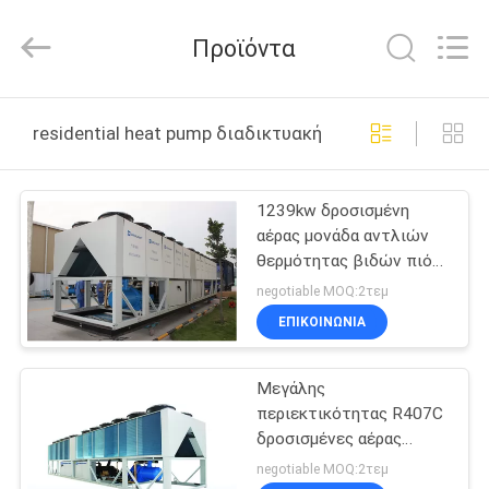
Guangdong
EuroKlimat
Air-
Προϊόντα
Conditioning
&
Refrigeration
Co.,
Ltd.
ΣΠΊΤΙ
All
residential heat pump διαδικτυακή κατασκευή
Rights
Reserved.
ΠΡΟΪΌΝΤΑ
1239kw δροσισμένη
αέρας μονάδα αντλιών
ΠΕΡΊΠΟΥ
θερμότητας βιδών πιό
ΕΜΕΊΣ
ψυχρή κατοικημένη για
negotiable MOQ:2τεμ
το σύστημα HVAC
ΕΠΙΚΟΙΝΩΝΊΑ
ΓΎΡΟΣ
Μεγάλης
ΕΡΓΟΣΤΑΣΊΩΝ
περιεκτικότητας R407C
δροσισμένες αέρας
ΠΟΙΟΤΙΚΌΣ
μονάδες 284.1-
negotiable MOQ:2τεμ