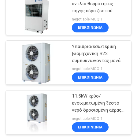
αντλία θερμότητας
πηγής αέρα ζεστού
νερού 1010x490x1245
negotiable MOQ:1
χιλ.
ΕΠΙΚΟΙΝΩΝΊΑ
Υπαίθρια/εσωτερική
βιομηχανική R22
συμπυκνώνοντας μονάδα
αντλιών θερμότητας 3.5
negotiable MOQ:1
τόνου διασπασμένη
ΕΠΙΚΟΙΝΩΝΊΑ
11.5kW κρύο/
ενσωματωμένη ζεστό
νερό δροσισμένη αέρας
μορφωματική πιό ψυχρή
negotiable MOQ:1
R22 μονάδα αντλιών
ΕΠΙΚΟΙΝΩΝΊΑ
θερμότητας