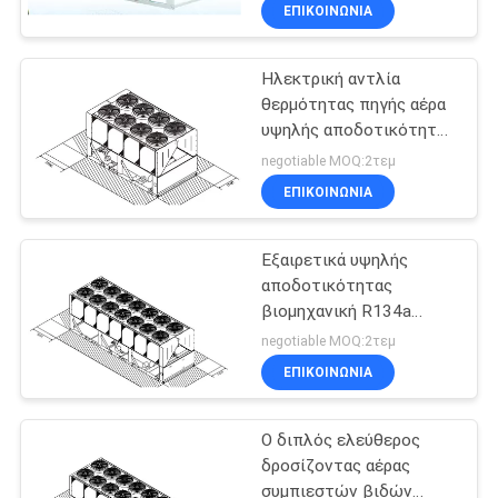
1639.7KW αντλιών
ΈΛΕΓΧΟΣ
ΕΠΙΚΟΙΝΩΝΊΑ
θερμότητας βιδών πιό
ψυχρές
Ηλεκτρική αντλία
ΜΑΣ
θερμότητας πηγής αέρα
ΕΛΆΤΕ
υψηλής αποδοτικότητας
ΣΕ
με την ψυκτική ουσία
negotiable MOQ:2τεμ
R134a
ΕΠΑΦΉ
ΕΠΙΚΟΙΝΩΝΊΑ
ΜΕ
Εξαιρετικά υψηλής
αποδοτικότητας
ΖΗΤΉΣΤΕ
βιομηχανική R134a
αντλία θερμότητας
ΈΝΑ
negotiable MOQ:2τεμ
βιδών δροσισμένη αέρας
ΕΠΙΚΟΙΝΩΝΊΑ
ΑΠΌΣΠΑΣΜΑ
874.2kW
Ο διπλός ελεύθερος
COMPANY
δροσίζοντας αέρας
NEWS
συμπιεστών βιδών