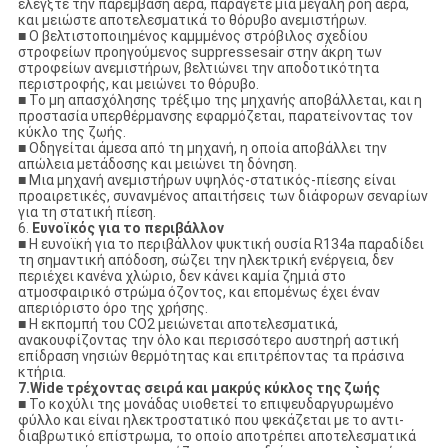
ελέγξτε την παρέμβαση αέρα, παράγετε μια μεγάλη ροή αέρα,
και μειώστε αποτελεσματικά το θόρυβο ανεμιστήρων.
■ Ο βελτιστοποιημένος καμμμένος στρόβιλος σχεδίου
στροφείων προηγούμενος suppressesair στην άκρη των
στροφείων ανεμιστήρων, βελτιώνει την αποδοτικότητα
περιστροφής, και μειώνει το θόρυβο.
■ Το μη απασχόλησης τρέξιμο της μηχανής αποβάλλεται, και η
προστασία υπερθέρμανσης εφαρμόζεται, παρατείνοντας τον
κύκλο της ζωής.
■ Οδηγείται άμεσα από τη μηχανή, η οποία αποβάλλει την
απώλεια μετάδοσης και μειώνει τη δόνηση.
■ Μια μηχανή ανεμιστήρων υψηλός-στατικός-πίεσης είναι
προαιρετικές, συνανμένος απαιτήσεις των διάφορων σεναρίων
για τη στατική πίεση.
6.
Ευνοϊκός για το περιβάλλον
■ Η ευνοϊκή για το περιβάλλον ψυκτική ουσία R134a παραδίδει
τη σημαντική απόδοση, σώζει την ηλεκτρική ενέργεια, δεν
περιέχει κανένα χλώριο, δεν κάνει καμία ζημιά στο
ατμοσφαιρικό στρώμα όζοντος, και επομένως έχει έναν
απεριόριστο όρο της χρήσης.
■ Η εκπομπή του CO2 μειώνεται αποτελεσματικά,
ανακουφίζοντας την όλο και περισσότερο αυστηρή αστική
επίδραση νησιών θερμότητας και επιτρέποντας τα πράσινα
κτήρια.
7.Wide τρέχοντας σειρά και μακρύς κύκλος της ζωής
■ Το κοχύλι της μονάδας υιοθετεί το επιψευδαργυρωμένο
φύλλο και είναι ηλεκτροστατικό που ψεκάζεται με το αντι-
διαβρωτικό επίστρωμα, το οποίο αποτρέπει αποτελεσματικά