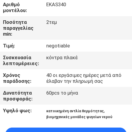
ΈΛΕΓΧΟΣ
Αριθμό
EKAS340
μοντέλου:
ΜΑΣ
Ποσότητα
2τεμ
παραγγελίας
ΕΛΆΤΕ
min:
ΣΕ
Τιμή:
negotiable
ΕΠΑΦΉ
Συσκευασία
κόντρα πλακέ
ΜΕ
λεπτομέρειες:
Χρόνος
40 οι εργάσιμες ημέρες μετά από
ΖΗΤΉΣΤΕ
παράδοσης:
έλαβαν την πληρωμή σας
ΈΝΑ
Δυνατότητα
60pcs το μήνα
προσφοράς:
ΑΠΌΣΠΑΣΜΑ
Υψηλό φως:
,
κατοικημένη αντλία θερμότητας
βιομηχανικές μονάδες ψυγείων νερού
COMPANY
NEWS