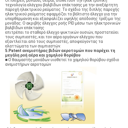
Οι πλήρεις μονάδες σειράς υιοθετούν την ηλεκτρονική
τεχνολογία ελέγχου βαλβίδων επέκτασης με την ανεξάρτητη
παροχή ηλεκτρικού ρεύματος. Το σχέδιο της διπλής παροχής
ηλεκτρικού ρεύματος εφαρμόζει το βέλτιστο έλεγχο για την
υπερθέρμανση και εξασφαλίζει υψηλής απόδοσης τρέξιμο της
μονάδας. Ο ακριβής έλεγχος ροής PID μέσω των ηλεκτρονικών
βαλβίδων επέκτασης
επιτρέπει το σταθερό έλεγχο ψυκτικών ουσιών, προστατεύει
τους συμπιεστές, και τον αέρα οργάνων ελέγχου που
εξαντλείται από τους συμπιεστές, αποφεύγοντας τα
ελαττώματα των συμπιεστών.
5.Patent ανεμιστήρας βιδών αεροτομών που παρέχει τη
μεγάλη ροή αέρα και χαμηλού θορύβου
■ Ο θαυμαστής μονάδων υιοθετεί το χαμηλού θορύβου σχέδιο
ανεμιστήρων αεροτομών