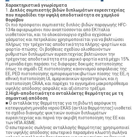
Χαρακτηριστικά γνωρίσματα
1.
Διπλός συμπιεστής βιδών διπλωμάτων ευρεσιτεχνίας
που παραδίδει την υψηλή αποδοτικότητα σε χαμηλού
θορύβου
Οι πιό πρόσφατοι συμπιεστές διπλός-βιδών παραγωγής HFC-
134a αφιερωμένοι που αναπτύσσονται από EK Ιταλία
υιοθετούνται, και το ολοκαίνουργιο σχέδιο εγχύσεων
χάσματος και πετρελαίου χρησιμοποιείται για να βελτιώσει
πλήρως την τρέχοντας αποδοτικότητα πλήρης-φορτίων και
φορτίο-πτώσης. Οι βοήθειες σχεδίου ολισθαινόντων
ρυθμιστών διπλωμάτων ευρεσιτεχνίας βελτιώνουν την
τρέχοντας αποδοτικότητα στο μερικό φορτίο κατά μέχρι 15%.
Η μονάδα έχει περάσει τις διάφορες δοκιμές πιστοποίησης
όπως το σημάδι CE πιστοποίησης κανονισμού ασφάλειας της
ΕΕ, PED πιστοποίησης εμπορευματοκιβωτίων πίεσης της ΕΕ, η
εθνική πιστοποίηση UL αμερικανικών εργαστηρίων, και η
πιστοποίηση CRAA, και παρέχει το εγγυημένο μακροπρόθεσμο
υψηλής απόδοσης ασφαλές και αξιόπιστο τρέξιμο.
2.High-αποδοτικότητα ανταλλάκτης θερμότητας με τη
σημαντική απόδοση
■ Ο ανταλλάκτης θερμότητας για τη βιδωτή αερόψυκτη
κατεψυγμένη μονάδα νερού EKAS (αντλία θερμότητας) υιοθετεί
το σχέδιο διανομής ψυκτικών ουσιών διπλωμάτων
ευρεσιτεχνίας και περνά την ακριβή πιστοποίηση της ΕΕ και
των ΗΠΑ ASME.
Ο εσωτερικός σωλήνας ανταλλαγής θερμότητας χρησιμοποιεί
τον υψηλής απόδοσης εσωτερικό περασμένο κλωστή σωλήνα