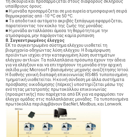
τη σκουριά και προσαρμόζεται στους διάφορους σκληρούς
υπαίθριους όρους.
■ Η μονάδα προσαρμόζεται σε μια ευρεία ατμοσφαιρική σειρά
θερμοκρασίας από -10 ºC σε 50 ºC.
■ Το αποδοτικό αυτόματο ακριβές ξεπάγωμα εφαρμόζεται,
παρατείνοντας τον κύκλο της ζωής της μονάδας.
■ Η μονάδα ανταλλάσσει άμεσα τη θερμότητα με την
ατμόσφαιρα, μην παράγοντας καμία ρύπανση
8. Συγκεντρωμένος έλεγχος
EK το συγκεντρωμένο σύστημα ελέγχου υιοθετεί τη
βιομηχανία-οδηγώντας λύση ελέγχου. Η διαμόρφωση
προϊόντων ισχύει στην κατεψυγμένη λύση συστημάτων
ελέγχου αντλιών. Τα πολλαπλάσια πρόσωπα έχουν την άδεια
για να ελέγξουν και να επιτηρήσουν τη μονάδα στην αρχική
σελίδα μιας Microsoft-βασισμένης μηχανής αναζήτησης Ιστού.
Η διεθνής γενική διεπαφή επικοινωνίας RS485 τυποποιημένη
τμηματική υιοθετείται. Η κοινή σύνδεση με άλλα συστήματα
πρόσβασης οικοδόμησης (πέρκες) υποστηρίζεται μέσω της
ενότητας μετατροπής πρωτοκόλλου επικοινωνίας
(προαιρετικής) που παρέχεται από EK για να εφαρμόσει τον
έλεγχο ομάδας στις πολλαπλάσιες μονάδες. Τα τυποποιημένα
πρωτόκολλα περιλαμβάνουν BacNet, Modbus, και Lonwork.