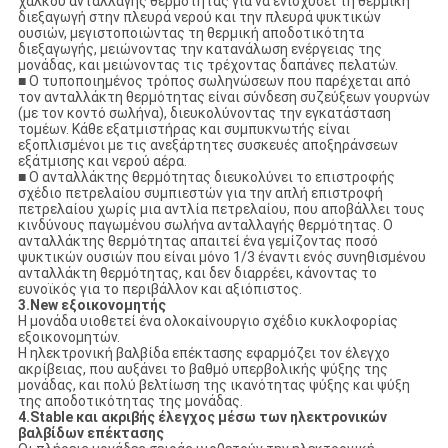
χαλκού ανταλλαγής θερμότητας για να ενισχύσει τη θερμική
διεξαγωγή στην πλευρά νερού και την πλευρά ψυκτικών
ουσιών, μεγιστοποιώντας τη θερμική αποδοτικότητα
διεξαγωγής, μειώνοντας την κατανάλωση ενέργειας της
μονάδας, και μειώνοντας τις τρέχοντας δαπάνες πελατών.
■ Ο τυποποιημένος τρόπος σωληνώσεων που παρέχεται από
τον ανταλλάκτη θερμότητας είναι σύνδεση συζεύξεων γουρνών
(με τον κοντό σωλήνα), διευκολύνοντας την εγκατάσταση
τομέων. Κάθε εξατμιστήρας και συμπυκνωτής είναι
εξοπλισμένοι με τις ανεξάρτητες συσκευές αποξηράνσεων
εξάτμισης και νερού αέρα.
■ Ο ανταλλάκτης θερμότητας διευκολύνει το επιστροφής
σχέδιο πετρελαίου συμπιεστών για την απλή επιστροφή
πετρελαίου χωρίς μια αντλία πετρελαίου, που αποβάλλει τους
κινδύνους παγωμένου σωλήνα ανταλλαγής θερμότητας. Ο
ανταλλάκτης θερμότητας απαιτεί ένα γεμίζοντας ποσό
ψυκτικών ουσιών που είναι μόνο 1/3 έναντι ενός συνηθισμένου
ανταλλάκτη θερμότητας, και δεν διαρρέει, κάνοντας το
ευνοϊκός για το περιβάλλον και αξιόπιστος.
3.New εξοικονομητής
Η μονάδα υιοθετεί ένα ολοκαίνουργιο σχέδιο κυκλοφορίας
εξοικονομητών.
Η ηλεκτρονική βαλβίδα επέκτασης εφαρμόζει τον έλεγχο
ακρίβειας, που αυξάνει το βαθμό υπερβολικής ψύξης της
μονάδας, και πολύ βελτίωση της ικανότητας ψύξης και ψύξη
της αποδοτικότητας της μονάδας.
4.Stable και ακριβής έλεγχος μέσω των ηλεκτρονικών
βαλβίδων επέκτασης