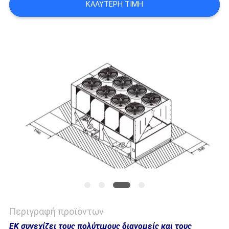
ΚΑΛΎΤΕΡΗ ΤΙΜΉ
SITEMAP
PRIVACY
POLICY
Περιγραφή προϊόντων
EK συνεχίζει τους πολύτιμους διανομείς και τους