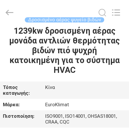
Guangdong
EuroKlimat
Air-
Conditioning
&
Δροσισμένο αέρας ψυγείο βιδών
Refrigeration
Co.,
Ltd.
1239kw δροσισμένη αέρας
ΣΠΊΤΙ
All
Rights
μονάδα αντλιών θερμότητας
Reserved.
ΠΡΟΪΌΝΤΑ
βιδών πιό ψυχρή
κατοικημένη για το σύστημα
ΠΕΡΊΠΟΥ
HVAC
ΕΜΕΊΣ
Τόπος
Κίνα
καταγωγής:
ΓΎΡΟΣ
ΕΡΓΟΣΤΑΣΊΩΝ
Μάρκα:
EuroKlimat
Πιστοποίηση:
ISO9001, ISO14001, OHSAS18001,
ΠΟΙΟΤΙΚΌΣ
CRAA, CQC