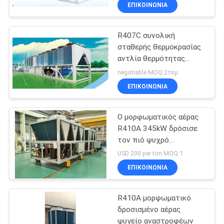
1639.7KW αντλιών
ΈΛΕΓΧΟΣ
ΕΠΙΚΟΙΝΩΝΊΑ
θερμότητας βιδών πιό
ψυχρές
R407C συνολική
ΜΑΣ
σταθερής θερμοκρασίας
ΕΛΆΤΕ
αντλία θερμότητας
ΣΕ
διατήρησης δροσισμένη
negotiable MOQ:2τεμ
αέρας με το διπλό
ΕΠΑΦΉ
ΕΠΙΚΟΙΝΩΝΊΑ
συμπιεστή βιδών
ΜΕ
Ο μορφωματικός αέρας
R410A 345kW δρόσισε
ΖΗΤΉΣΤΕ
τον πιό ψυχρό
συμπιεστή Danfoss
ΈΝΑ
USD 200 per ton MOQ:1
κυλίνδρων
ΕΠΙΚΟΙΝΩΝΊΑ
ΑΠΌΣΠΑΣΜΑ
R410A μορφωματικό
COMPANY
δροσισμένο αέρας
NEWS
ψυγείο αναστροφέων