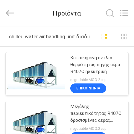
Guangdong
EuroKlimat
Air-
Προϊόντα
Conditioning
&
Refrigeration
Co.,
Ltd.
ΣΠΊΤΙ
All
chilled water air handling unit διαδικτυακή κατασκευή
Rights
Reserved.
ΠΡΟΪΌΝΤΑ
Κατοικημένη αντλία
θερμότητας πηγής αέρα
ΠΕΡΊΠΟΥ
R407C ηλεκτρική
ΕΜΕΊΣ
EKAS085 - EKAS470
negotiable MOQ:2τεμ
ΕΠΙΚΟΙΝΩΝΊΑ
ΓΎΡΟΣ
Μεγάλης
ΕΡΓΟΣΤΑΣΊΩΝ
περιεκτικότητας R407C
δροσισμένες αέρας
ΠΟΙΟΤΙΚΌΣ
μονάδες 284.1-
negotiable MOQ:2τεμ