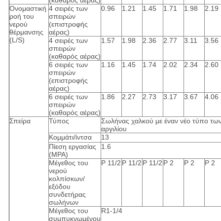
(καθαρός αέρας)
Ονομαστική
4 σειρές των
0.96
1.21
1.45
1.71
1.98
2.19
ροή του
σπειρών
νερού
(επιστροφής
θέρμανσης
αέρας)
(L/S)
4 σειρές των
1.57
1.98
2.36
2.77
3.11
3.56
σπειρών
(καθαρός αέρας)
6 σειρές των
1.16
1.45
1.74
2.02
2.34
2.60
σπειρών
(επιστροφής
αέρας)
6 σειρές των
1.86
2.27
2.73
3.17
3.67
4.06
σπειρών
(καθαρός αέρας)
Σπείρα
Τύπος
Σωλήνας χαλκού με έναν νέο τύπο τω
αργιλίου
Κομμάτι/ίντσα
13
Πίεση εργασίας
1.6
(MPA)
Μέγεθος του
Ρ 11/2
Ρ 11/2
Ρ 11/2
Ρ 2
Ρ 2
Ρ 2
νερού
κολπίσκων/
εξόδου
συνδετήρας
σωλήνων
Μέγεθος του
R1-1/4
συμπυκνωμένου