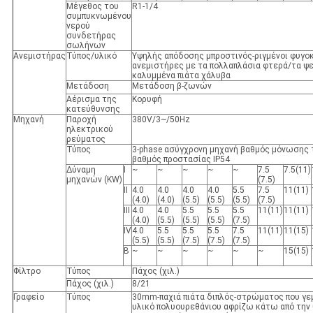
Μέγεθος του
R1-1/4
συμπυκνωμένου
νερού
συνδετήρας
σωλήνων
Ανεμιστήρας
Τύπος/υλικό
Υψηλής απόδοσης μπροστινός-ριγμένοι φυγο
ανεμιστήρες με τα πολλαπλάσια φτερά/τα ψ
καλυμμένα πιάτα χάλυβα
Μετάδοση
Μετάδοση β-ζωνών
Αέρισμα της
Κορυφή
κατεύθυνσης
Μηχανή
Παροχή
380V/3~/50Hz
ηλεκτρικού
ρεύματος
Τύπος
3-phase ασύγχρονη μηχανή βαθμός μόνωσης τ
βαθμός προστασίας IP54
Δύναμη
Ι
~
~
~
~
~
7.5
7.5(11)
μηχανών (KW)
(7.5)
ΙΙ
4.0
4.0
4.0
4.0
5.5
7.5
11(11)
(4.0)
(4.0)
(5.5)
(5.5)
(5.5)
(7.5)
ΙΙΙ
4.0
4.0
5.5
5.5
5.5
11(11)
11(11)
(4.0)
(5.5)
(5.5)
(5.5)
(7.5)
IV
4.0
5.5
5.5
5.5
7.5
11(11)
11(15)
(5.5)
(5.5)
(7.5)
(7.5)
(7.5)
Β
~
~
~
~
~
~
15(15)
Φίλτρο
Τύπος
Πάχος (χιλ.)
Πάχος (χιλ.)
8/21
Γραφείο
Τύπος
30mm-παχιά πιάτα διπλός-στρώματος που γεμ
υλικό πολυουρεθάνιου αφρίζω κάτω από την