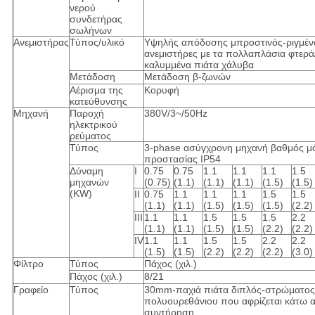
νερού
συνδετήρας
σωλήνων
Ανεμιστήρας
Τύπος/υλικό
Υψηλής απόδοσης μπροστινός-ριγμένο
ανεμιστήρες με τα πολλαπλάσια φτερ
καλυμμένα πιάτα χάλυβα
Μετάδοση
Μετάδοση β-ζωνών
Αέρισμα της
Κορυφή
κατεύθυνσης
Μηχανή
Παροχή
380V/3~/50Hz
ηλεκτρικού
ρεύματος
Τύπος
3-phase ασύγχρονη μηχανή βαθμός μ
προστασίας IP54
Δύναμη
Ι
0.75
0.75
1.1
1.1
1.1
1.5
μηχανών
(0.75)
(1.1)
(1.1)
(1.1)
(1.5)
(1.5)
(KW)
ΙΙ
0.75
1.1
1.1
1.1
1.5
1.5
(1.1)
(1.1)
(1.5)
(1.5)
(1.5)
(2.2)
ΙΙΙ
1.1
1.1
1.5
1.5
1.5
2.2
(1.1)
(1.1)
(1.5)
(1.5)
(2.2)
(2.2)
IV
1.1
1.1
1.5
1.5
2.2
2.2
(1.5)
(1.5)
(2.2)
(2.2)
(2.2)
(3.0)
Φίλτρο
Τύπος
Πάχος (χιλ.)
Πάχος (χιλ.)
8/21
Γραφείο
Τύπος
30mm-παχιά πιάτα διπλός-στρώματος π
πολυουρεθάνιου που αφρίζεται κάτω α
συντήρηση