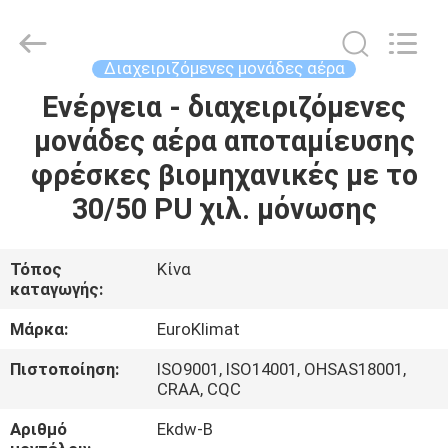
Guangdong
EuroKlimat
Air-
Conditioning
&
Διαχειριζόμενες μονάδες αέρα
Refrigeration
Co.,
Ltd.
Ενέργεια - διαχειριζόμενες
ΣΠΊΤΙ
All
Rights
μονάδες αέρα αποταμίευσης
Reserved.
ΠΡΟΪΌΝΤΑ
φρέσκες βιομηχανικές με το
30/50 PU χιλ. μόνωσης
ΠΕΡΊΠΟΥ
ΕΜΕΊΣ
Τόπος
Κίνα
καταγωγής:
ΓΎΡΟΣ
Μάρκα:
EuroKlimat
ΕΡΓΟΣΤΑΣΊΩΝ
Πιστοποίηση:
ISO9001, ISO14001, OHSAS18001,
CRAA, CQC
ΠΟΙΟΤΙΚΌΣ
Αριθμό
Ekdw-Β