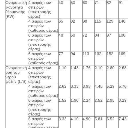
Ονομαστική
4 σειρές των
40
50
60
71
82
91
ικανότητα
σπειρών
θέρμανσης
(επιστροφής
(KW)
αέρας)
4 σειρές των
65
82
98
115
129
148
σπειρών
(καθαρός αέρας)
6 σειρές των
48
60
72
84
97
108
σπειρών
(επιστροφής
αέρας)
6 σειρές των
77
94
113
132
152
169
σπειρών
(καθαρός αέρας)
Ονομαστική
4 σειρές των
1.10
1.43
1.76
2.10
2.80
2.68
ροή του
σπειρών
νερού
(επιστροφής
ψύξης (L/S)
αέρας)
4 σειρές των
2.62
3.33
3.95
4.48
5.29
5.76
σπειρών
(καθαρός αέρας)
6 σειρές των
1.52
1.90
2.24
2.52
2.95
3.29
σπειρών
(επιστροφής
αέρας)
6 σειρές των
3.33
4.10
4.90
5.81
6.52
7.43
σπειρών