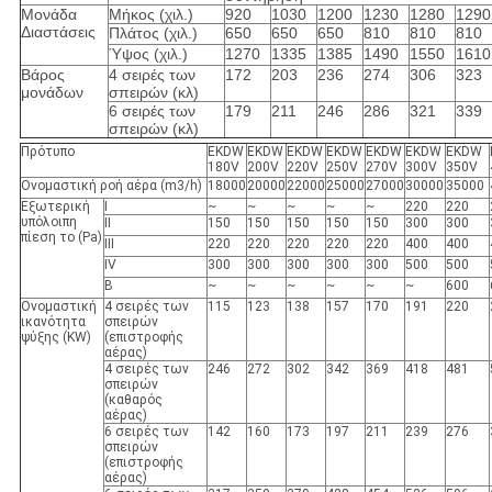
Μονάδα
Μήκος (χιλ.)
920
1030
1200
1230
1280
1290
Διαστάσεις
Πλάτος (χιλ.)
650
650
650
810
810
810
Ύψος (χιλ.)
1270
1335
1385
1490
1550
1610
Βάρος
4 σειρές των
172
203
236
274
306
323
μονάδων
σπειρών (κλ)
6 σειρές των
179
211
246
286
321
339
σπειρών (κλ)
Πρότυπο
EKDW
EKDW
EKDW
EKDW
EKDW
EKDW
EKDW
180V
200V
220V
250V
270V
300V
350V
Ονομαστική ροή αέρα (m3/h)
18000
20000
22000
25000
27000
30000
35000
Εξωτερική
Ι
~
~
~
~
~
220
220
υπόλοιπη
ΙΙ
150
150
150
150
150
300
300
πίεση το (Pa)
ΙΙΙ
220
220
220
220
220
400
400
IV
300
300
300
300
300
500
500
Β
~
~
~
~
~
~
600
Ονομαστική
4 σειρές των
115
123
138
157
170
191
220
ικανότητα
σπειρών
ψύξης (KW)
(επιστροφής
αέρας)
4 σειρές των
246
272
302
342
369
418
481
σπειρών
(καθαρός
αέρας)
6 σειρές των
142
160
173
197
211
239
276
σπειρών
(επιστροφής
αέρας)