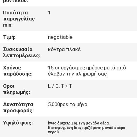
μοντέλου:
ΈΛΕΓΧΟΣ
Ποσότητα
1
παραγγελίας
ΜΑΣ
min:
ΕΛΆΤΕ
Τιμή:
negotiable
ΣΕ
Συσκευασία
κόντρα πλακέ
ΕΠΑΦΉ
λεπτομέρειες:
ΜΕ
Χρόνος
15 οι εργάσιμες ημέρες μετά από
παράδοσης:
έλαβαν την πληρωμή σας
ΖΗΤΉΣΤΕ
Όροι
L / C, T / T
πληρωμής:
ΈΝΑ
ΑΠΌΣΠΑΣΜΑ
Δυνατότητα
5,000pcs το μήνα
προσφοράς:
Υψηλό φως:
,
COMPANY
hvac διαχειριζόμενη μονάδα αέρα
Κατεψυγμένη διαχειριζόμενη μονάδα αέρα
νερού
NEWS