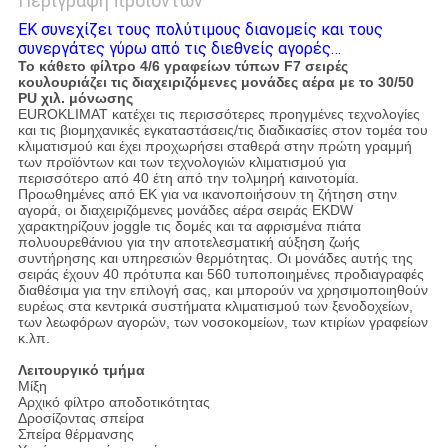
Περιγραφή προϊόντων
EK συνεχίζει τους πολύτιμους διανομείς και τους
συνεργάτες γύρω από τις διεθνείς αγορές…
Το κάθετο φίλτρο 4/6 γραφείων τύπων F7 σειρές
κουλουριάζει τις διαχειριζόμενες μονάδες αέρα με το 30/50
PU χιλ. μόνωσης
EUROKLIMAT κατέχει τις περισσότερες προηγμένες τεχνολογίες
και τις βιομηχανικές εγκαταστάσεις/τις διαδικασίες στον τομέα του
κλιματισμού και έχει προχωρήσει σταθερά στην πρώτη γραμμή
των προϊόντων και των τεχνολογιών κλιματισμού για
περισσότερο από 40 έτη από την τολμηρή καινοτομία.
Προωθημένες από EK για να ικανοποιήσουν τη ζήτηση στην
αγορά, οι διαχειριζόμενες μονάδες αέρα σειράς EKDW
χαρακτηρίζουν joggle τις δομές και τα αφρισμένα πιάτα
πολυουρεθάνιου για την αποτελεσματική αύξηση ζωής
συντήρησης και υπηρεσιών θερμότητας. Οι μονάδες αυτής της
σειράς έχουν 40 πρότυπα και 560 τυποποιημένες προδιαγραφές
διαθέσιμα για την επιλογή σας, και μπορούν να χρησιμοποιηθούν
ευρέως στα κεντρικά συστήματα κλιματισμού των ξενοδοχείων,
των λεωφόρων αγορών, των νοσοκομείων, των κτιρίων γραφείων
κ.λπ.
Λειτουργικό τμήμα
Μίξη
Αρχικό φίλτρο αποδοτικότητας
Δροσίζοντας σπείρα
Σπείρα θέρμανσης