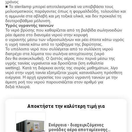
χρόνος
■ Το sterilamp μπορεί αποτελεσματικά να υποβιβάσει τους
μολυσματικούς παράγοντες όπως η φορμαλδεΰδη, τολουόλιο και
η αμμωνία στα αβλαβή και μη τοξικά υλικά, και δεν προκαλεί τη
δευτεροβάθμια μόλυνση.
Υγρός υγραντής ταινιών
Το νερό βρύσης που καθαρίζεται από τη βαλβίδα σωληνοειδών
ρέει άμεσα στο διανομέα νερού στην κορυφή
ο υγραντής μέσω των υδροσωλήνων και ρέει έπειτα κάτω υγρός
η υγρή ταινία κάτω από το τράβηγμα της βαρύτητας.
Το υπόλοιπο νερό που συλλέγεται από το συλλέκτη νερού
διατρέχει στα λύματα του σωλήνα αποχέτευσης (νερό
δεν θα ανακυκλωθεί). Ο ζεστός αέρας που περνά μέσω της
υγρής ταινίας υγραίνεται και δροσίζεται (ίση ενθαλπία
wetting). Κατά τη διάρκεια αυτής της σειράς μαθημάτων, λίγο
νερό στην υγρή ταινία εξατμίζεται χωρίς κατανάλωση πρόσθετη
ενέργεια. Η αρχή εργασίας του υγρού υγραντή ταινιών με την
άμεση ροή του νερού παρουσιάζεται στον αριθμό για
δεξιά πλευρά.
Αποκτήστε την καλύτερη τιμή για
Ενέργεια - διαχειριζόμενες
μονάδες αέρα αποταμίευσης