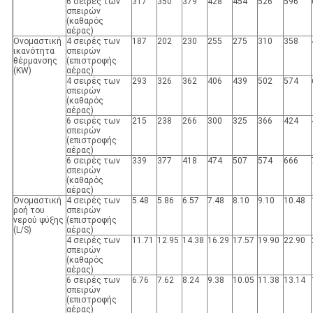
6 σειρές των
317
350
379
428
454
526
596
σπειρών
(καθαρός
αέρας)
Ονομαστική
4 σειρές των
187
202
230
255
275
310
358
ικανότητα
σπειρών
θέρμανσης
(επιστροφής
(KW)
αέρας)
4 σειρές των
293
326
362
406
439
502
574
σπειρών
(καθαρός
αέρας)
6 σειρές των
215
238
266
300
325
366
424
σπειρών
(επιστροφής
αέρας)
6 σειρές των
339
377
418
474
507
574
666
σπειρών
(καθαρός
αέρας)
Ονομαστική
4 σειρές των
5.48
5.86
6.57
7.48
8.10
9.10
10.48
ροή του
σπειρών
νερού ψύξης
(επιστροφής
(L/S)
αέρας)
4 σειρές των
11.71
12.95
14.38
16.29
17.57
19.90
22.90
σπειρών
(καθαρός
αέρας)
6 σειρές των
6.76
7.62
8.24
9.38
10.05
11.38
13.14
σπειρών
(επιστροφής
αέρας)