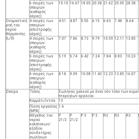
6 σειρές των
15.10
16.67
18.05
20.38
21.62
25.05
28.38
σπειρών
(καθαρός
αέρας)
Ονομαστική
4 σειρές των
4.51
4.87
5.55
6.15
6.63
7.48
8.64
ροή του
σπειρών
νερού
(επιστροφής
θέρμανσης
αέρας)
(L/S)
4 σειρές των
7.07
7.86
8.73
9.79
10.59
12.11
13.85
σπειρών
(καθαρός
αέρας)
6 σειρές των
5.19
5.74
6.42
7.24
7.84
8.83
10.23
σπειρών
(επιστροφής
αέρας)
6 σειρές των
8.18
9.09
10.08
11.43
12.23
13.85
16.07
σπειρών
(καθαρός
αέρας)
Σπείρα
Τύπος
Σωλήνας χαλκού με έναν νέο τύπο των κυμ
πτερυγίων αργιλίου
Κομμάτι/ίντσα
13
Πίεση εργασίας
1.6
(MPA)
Μέγεθος του
Ρ
Ρ
Ρ 3
Ρ 3
R3
R3
R3
νερού
21/2
21/2
κολπίσκων/
εξόδου
συνδετήρας
σωλήνων