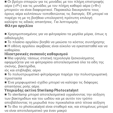
■ Οι βρόχοι σπειρών για τις μονάδες με τον πλήρη επιστροφής
αέρα («Ρ») και τις μονάδες με τον πλήρη καθαρό αέρα («Φ»)
μπορούν να είναι διαφορετικοί. Παρακαλώ διευκρινίστε τους
όρους αέρα κολπίσκων τοποθετώντας τις διαταγές. EK μπορεί να
παρέχει τη με τη βοήθεια υπολογιστή πρότυπη επιλογή
καλύψτε τις ειδικές απαιτήσεις. Για λεπτομερής
Φίλτρο αργιλίου
■ Χρησιμοποιημένος για να φιλτραρίσει τα μεγάλα μόρια, όπως η
αιθαλομίχλη
■ Το πλαίσιο αργιλίου βοηθά να μειώσει το κόστος συντήρησης
■ Η οθόνη αργιλίου ακρίβειας είναι εύκολο να εγκατασταθεί και να
καθαρίσει.
Ηλεκτρονικές συσκευές καθαρισμού
■ Μια υψηλής τάσεως στατική τεχνολογία ξεσκονίσματος
εφαρμόζεται για να φιλτραρίσει αποτελεσματικά όλα τα είδη της
σκόνης, βακτηρίδια,
ιός και επιβλαβές αέριο
■ Το πολυστρωματικό φιλτράρισμα παρέχει την πολυστρωματική
προστασία
■ Ένα μορφωματικό σχέδιο μπορεί να καλύψει τις διάφορες
απαιτήσεις ροής αέρα.
Υπεριώδης ακτίνα Sterilamp Photocatalyst
■ Το sterilamp μπορεί αποτελεσματικά υγραίνοντας την αύξηση
των βακτηριδίων και του ωιδίου και με αυτόν τον τρόπο
αποβάλλοντας τη μυρωδιά που προκαλείται από τέτοια αύξηση
■ Το ίδιο το photocatalyst είναι σταθερό και, και επομένως μπορεί
να είναι αποτελεσματικό για έναν μακρύ