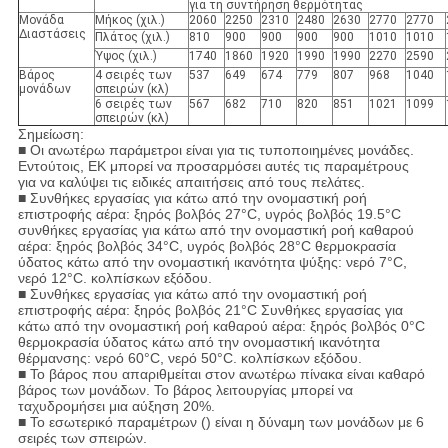
για τη συντήρηση θερμότητας
Μονάδα
Μήκος (χιλ.)
2060
2250
2310
2480
2630
2770
2770
Διαστάσεις
Πλάτος (χιλ.)
810
900
900
900
900
1010
1010
Ύψος (χιλ.)
1740
1860
1920
1990
1990
2270
2590
Βάρος
4 σειρές των
537
649
674
779
807
968
1040
μονάδων
σπειρών (κλ)
6 σειρές των
567
682
710
820
851
1021
1099
σπειρών (κλ)
Σημείωση:
■ Οι ανωτέρω παράμετροι είναι για τις τυποποιημένες μονάδες.
Εντούτοις, EK μπορεί να προσαρμόσει αυτές τις παραμέτρους
για να καλύψει τις ειδικές απαιτήσεις από τους πελάτες.
■ Συνθήκες εργασίας για κάτω από την ονομαστική ροή
επιστροφής αέρα: ξηρός βολβός 27°C, υγρός βολβός 19.5°C
συνθήκες εργασίας για κάτω από την ονομαστική ροή καθαρού
αέρα: ξηρός βολβός 34°C, υγρός βολβός 28°C θερμοκρασία
ύδατος κάτω από την ονομαστική ικανότητα ψύξης: νερό 7°C,
νερό 12°C. κολπίσκων εξόδου.
■ Συνθήκες εργασίας για κάτω από την ονομαστική ροή
επιστροφής αέρα: ξηρός βολβός 21°C Συνθήκες εργασίας για
κάτω από την ονομαστική ροή καθαρού αέρα: ξηρός βολβός 0°C
θερμοκρασία ύδατος κάτω από την ονομαστική ικανότητα
θέρμανσης: νερό 60°C, νερό 50°C. κολπίσκων εξόδου.
■ Το βάρος που απαριθμείται στον ανωτέρω πίνακα είναι καθαρό
βάρος των μονάδων. Το βάρος λειτουργίας μπορεί να
ταχυδρομήσει μια αύξηση 20%.
■ Το εσωτερικό παραμέτρων () είναι η δύναμη των μονάδων με 6
σειρές των σπειρών.