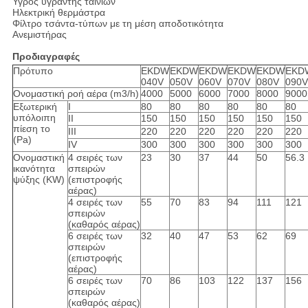
Υγρός υγραντής ταινιών
Ηλεκτρική θερμάστρα
Φίλτρο τσάντα-τύπων με τη μέση αποδοτικότητα
Ανεμιστήρας
Προδιαγραφές
Πρότυπο
EKDW
EKDW
EKDW
EKDW
EKDW
EKD
040V
050V
060V
070V
080V
090V
Ονομαστική ροή αέρα (m3/h)
4000
5000
6000
7000
8000
9000
Εξωτερική
Ι
80
80
80
80
80
80
υπόλοιπη
ΙΙ
150
150
150
150
150
150
πίεση το
ΙΙΙ
220
220
220
220
220
220
(Pa)
IV
300
300
300
300
300
300
Ονομαστική
4 σειρές των
23
30
37
44
50
56.3
ικανότητα
σπειρών
ψύξης (KW)
(επιστροφής
αέρας)
4 σειρές των
55
70
83
94
111
121
σπειρών
(καθαρός αέρας)
6 σειρές των
32
40
47
53
62
69
σπειρών
(επιστροφής
αέρας)
6 σειρές των
70
86
103
122
137
156
σπειρών
(καθαρός αέρας)