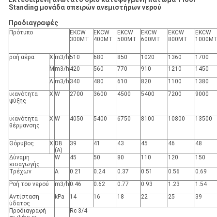
Standing μονάδα σπειρών ανεμιστήρων νερού
Προδιαγραφές
Πρότυπο
EKCW
EKCW
EKCW
EKCW
EKCW
EKCW
300MT
400MT
500MT
600MT
800MT
1000M
ροή αέρα
Χ
m3/h
510
680
850
1020
1360
1700
Μ
m3/h
420
560
770
910
1210
1450
Λ
m3/h
340
480
610
820
1100
1380
ικανότητα
Χ
W
2700
3600
4500
5400
7200
9000
ψύξης
ικανότητα
Χ
W
4050
5400
6750
8100
10800
13500
θέρμανσης
Θόρυβος
Χ
DB
39
41
43
45
46
48
(Α)
Δύναμη
W
45
50
80
110
120
150
εισαγωγής
Τρέχων
Α
0.21
0.24
0.37
0.51
0.56
0.69
Ροή του νερού
m3/h
0.46
0.62
0.77
0.93
1.23
1.54
Αντίσταση
kPa
14
16
18
22
25
39
ύδατος
Προδιαγραφή
Rc 3/4