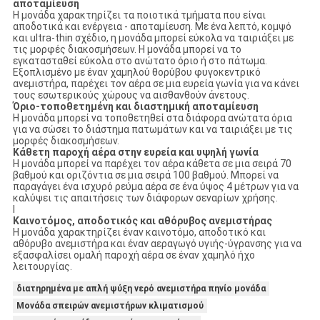
αποταμίευση
Η μονάδα χαρακτηρίζει τα ποιοτικά τμήματα που είναι
αποδοτικά και ενέργεια - αποταμίευση. Με ένα λεπτό, κομψό
και ultra-thin σχέδιο, η μονάδα μπορεί εύκολα να ταιριάξει με
τις μορφές διακοσμήσεων. Η μονάδα μπορεί να το
εγκατασταθεί εύκολα στο ανώτατο όριο ή στο πάτωμα.
Εξοπλισμένο με έναν χαμηλού θορύβου φυγοκεντρικό
ανεμιστήρα, παρέχει τον αέρα σε μια ευρεία γωνία για να κάνει
τους εσωτερικούς χώρους να αισθανθούν άνετους.
Όριο-τοποθετημένη και διαστημική αποταμίευση
Η μονάδα μπορεί να τοποθετηθεί στα διάφορα ανώτατα όρια
για να σώσει το διάστημα πατωμάτων και να ταιριάξει με τις
μορφές διακοσμήσεων.
Κάθετη παροχή αέρα στην ευρεία και υψηλή γωνία
Η μονάδα μπορεί να παρέχει τον αέρα κάθετα σε μια σειρά 70
βαθμού και οριζόντια σε μια σειρά 100 βαθμού. Μπορεί να
παραγάγει ένα ισχυρό ρεύμα αέρα σε ένα ύψος 4 μέτρων για να
καλύψει τις απαιτήσεις των διάφορων σεναρίων χρήσης.
Ι
Καινοτόμος, αποδοτικός και αθόρυβος ανεμιστήρας
Η μονάδα χαρακτηρίζει έναν καινοτόμο, αποδοτικό και
αθόρυβο ανεμιστήρα και έναν αεραγωγό υγιής-ύγρανσης για να
εξασφαλίσει ομαλή παροχή αέρα σε έναν χαμηλό ήχο
λειτουργίας.
διατηρημένα με απλή ψύξη νερό ανεμιστήρα πηνίο μονάδα
Μονάδα σπειρών ανεμιστήρων κλιματισμού