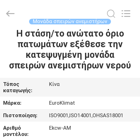
Guangdong
EuroKlimat
Air-
Conditioning
&
Μονάδα σπειρών ανεμιστήρων
Refrigeration
Co.,
Ltd.
Η στάση/το ανώτατο όριο
ΣΠΊΤΙ
All
Rights
πατωμάτων εξέθεσε την
Reserved.
ΠΡΟΪΌΝΤΑ
κατεψυγμένη μονάδα
σπειρών ανεμιστήρων νερού
ΠΕΡΊΠΟΥ
ΕΜΕΊΣ
Τόπος
Κίνα
καταγωγής:
ΓΎΡΟΣ
Μάρκα:
EuroKlimat
ΕΡΓΟΣΤΑΣΊΩΝ
Πιστοποίηση:
ISO9001,ISO14001,OHSAS18001
Αριθμό
Ekcw-ΑΜ
ΠΟΙΟΤΙΚΌΣ
μοντέλου: