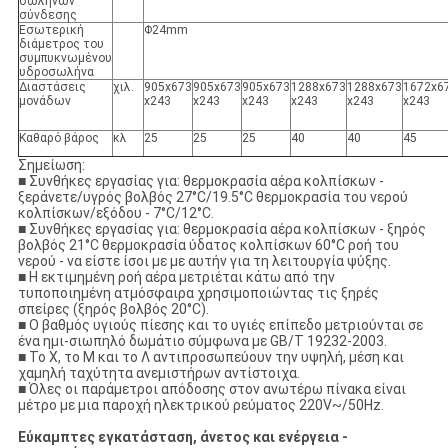
σωλήνων
σύνδεσης
Εσωτερική
Φ24mm
διάμετρος του
συμπυκνωμένου
υδροσωλήνα
Διαστάσεις
χιλ.
905x673
905x673
905x673
1288x673
1288x673
1672x6
μονάδων
x243
x243
x243
x243
x243
x243
Καθαρό βάρος
κλ
25
25
25
40
40
45
Σημείωση:
■ Συνθήκες εργασίας για: θερμοκρασία αέρα κολπίσκων -
ξεράνετε/υγρός βολβός 27°C/19.5°C θερμοκρασία του νερού
κολπίσκων/εξόδου - 7°C/12°C.
■ Συνθήκες εργασίας για: θερμοκρασία αέρα κολπίσκων - ξηρός
βολβός 21°C θερμοκρασία ύδατος κολπίσκων 60°C ροή του
νερού - να είστε ίσοι με με αυτήν για τη λειτουργία ψύξης.
■ Η εκτιμημένη ροή αέρα μετριέται κάτω από την
τυποποιημένη ατμόσφαιρα χρησιμοποιώντας τις ξηρές
σπείρες (ξηρός βολβός 20°C).
■ Ο βαθμός υγιούς πίεσης και το υγιές επίπεδο μετριούνται σε
ένα ημι-σιωπηλό δωμάτιο σύμφωνα με GB/T 19232-2003.
■ Το Χ, το Μ και το Λ αντιπροσωπεύουν την υψηλή, μέση και
χαμηλή ταχύτητα ανεμιστήρων αντίστοιχα.
■ Όλες οι παράμετροι απόδοσης στον ανωτέρω πίνακα είναι
μέτρο με μια παροχή ηλεκτρικού ρεύματος 220V~/50Hz.
Εύκαμπτες εγκατάσταση, άνετος και ενέργεια -