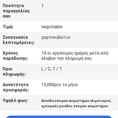
ΈΛΕΓΧΟΣ
Ποσότητα
1
παραγγελίας
min:
ΜΑΣ
Τιμή:
negotiable
ΕΛΆΤΕ
ΣΕ
Συσκευασία
χαρτοκιβώτιο
λεπτομέρειες:
ΕΠΑΦΉ
Χρόνος
10 οι εργάσιμες ημέρες μετά από
ΜΕ
παράδοσης:
έλαβαν την πληρωμή σας
Όροι
L / C, T / T
ΖΗΤΉΣΤΕ
πληρωμής:
ΈΝΑ
Δυνατότητα
15,000pcs το μήνα
ΑΠΌΣΠΑΣΜΑ
προσφοράς:
Υψηλό φως:
,
Μονάδα σπειρών ανεμιστήρων κλιματισμού
COMPANY
εμπορικές μονάδες σπειρών ανεμιστήρων
NEWS