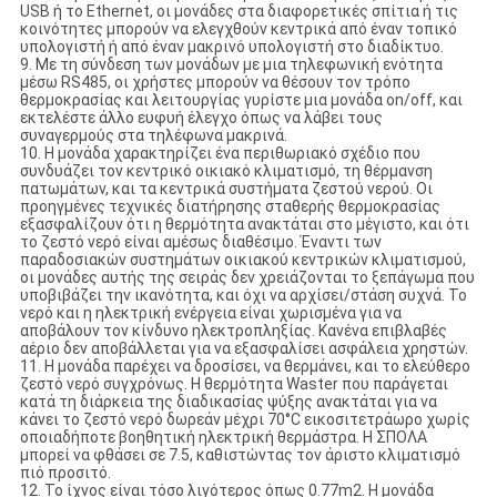
USB ή το Ethernet, οι μονάδες στα διαφορετικές σπίτια ή τις
κοινότητες μπορούν να ελεγχθούν κεντρικά από έναν τοπικό
υπολογιστή ή από έναν μακρινό υπολογιστή στο διαδίκτυο.
9. Με τη σύνδεση των μονάδων με μια τηλεφωνική ενότητα
μέσω RS485, οι χρήστες μπορούν να θέσουν τον τρόπο
θερμοκρασίας και λειτουργίας γυρίστε μια μονάδα on/off, και
εκτελέστε άλλο ευφυή έλεγχο όπως να λάβει τους
συναγερμούς στα τηλέφωνα μακρινά.
10. Η μονάδα χαρακτηρίζει ένα περιθωριακό σχέδιο που
συνδυάζει τον κεντρικό οικιακό κλιματισμό, τη θέρμανση
πατωμάτων, και τα κεντρικά συστήματα ζεστού νερού. Οι
προηγμένες τεχνικές διατήρησης σταθερής θερμοκρασίας
εξασφαλίζουν ότι η θερμότητα ανακτάται στο μέγιστο, και ότι
το ζεστό νερό είναι αμέσως διαθέσιμο. Έναντι των
παραδοσιακών συστημάτων οικιακού κεντρικών κλιματισμού,
οι μονάδες αυτής της σειράς δεν χρειάζονται το ξεπάγωμα που
υποβιβάζει την ικανότητα, και όχι να αρχίσει/στάση συχνά. Το
νερό και η ηλεκτρική ενέργεια είναι χωρισμένα για να
αποβάλουν τον κίνδυνο ηλεκτροπληξίας. Κανένα επιβλαβές
αέριο δεν αποβάλλεται για να εξασφαλίσει ασφάλεια χρηστών.
11. Η μονάδα παρέχει να δροσίσει, να θερμάνει, και το ελεύθερο
ζεστό νερό συγχρόνως. Η θερμότητα Waster που παράγεται
κατά τη διάρκεια της διαδικασίας ψύξης ανακτάται για να
κάνει το ζεστό νερό δωρεάν μέχρι 70°C εικοσιτετράωρο χωρίς
οποιαδήποτε βοηθητική ηλεκτρική θερμάστρα. Η ΣΠΟΛΑ
μπορεί να φθάσει σε 7.5, καθιστώντας τον άριστο κλιματισμό
πιό προσιτό.
12. Το ίχνος είναι τόσο λιγότερος όπως 0.77m2. Η μονάδα