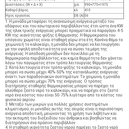
Διαστάσεις (W × Δ × Χ)
χιλ.
990×775×1975
Καθαρό βάρος
κλ
410
Ήχος εργασίας
DB (Α)
56
1. Η μονάδα μεταφέρει τη ανανεώσιμη ενέργεια μεταξύ του
εδάφους και του εσωτερικού περιβάλλοντος έτσι ώστε ένα KW
της ηλεκτρικής ενέργειας μπορεί πραγματικά να παραγάγει 4-5
KW της ικανότητας ψύξης ή θέρμανσης. Η θερμοκρασία του
υπόγειου χώματος είναι σταθερή γύρω στα έτη. Κανένα θέμα το
χειμώνα ή το καλοκαίρι, η μονάδα δεν μπορεί να λειτουργήσει
με την υψηλή αποδοτικότητα για να σώσει τα μέρη της
ενέργειας. Η απόδοση μονάδων δεν ποικίλλει με τη
θερμοκρασία περιβάλλοντος, και καμία θερμότητα δεν χάνεται
λόγω του παγώματος στον τρόπο λειτουργίας θέρμανσης.
2. Κατά λειτουργία στον τρόπο ψύξης το καλοκαίρι, τη μονάδα
μπορεί να σώσει μέχρι 40%-50% της κατανάλωσης ενέργειας
έναντι των παραδοσιακών συστημάτων. Το χειμώνα, η μονάδα
μπορεί να σώσει μέχρι 70% της ενέργειας. Ο τρόπος
διατήρησης σταθερής θερμοκρασίας μπορεί να παρέχει το
ελεύθερο ζεστό νερό το καλοκαίρι, και να παρέχει στο ζεστό
νερό ένα κόστος που είναι 50-75% λιγότερο από το κόστος του
φυσικού αερίου.
3. Μεταξύ των μικρών για πολλές χρήσεις συστημάτων
κλιματισμού, οι μονάδες αυτής της σειράς είναι η περισσότερη
ενέργεια αποδοτική, μειώνοντας τη χρήση των λεβήτων και
την εκπομπή του διοξειδίου του άνθρακα και βοηθώντας να
διατηρήσουν ένα πράσινο περιβάλλον
4. Η σταθερή ικανότητα ζεστού νερού παρέχει το ζεστό νερό