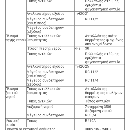
Τύπος αντλιών
Πολλαπλής στάθμης
οριζόντια
φυγοκεντρική αντλία
Ανελκυστήρας εξόδου
mH2O
21
Μέγεθος συνδετήρων
RC 11/2
(κολπίσκος)
Μέγεθος συνδετήρων
(έξοδος)
Πλευρά
Τύπος ανταλλακτών
Ανταλλάκτης πιάτο-
πηγής νερού
θερμότητας
θερμότητας φιαγμένος
από ανοξείδωτο
Πτώση πίεσης νερού
kPa
30
Τύπος αντλιών
Πολλαπλής στάθμης
οριζόντια
φυγοκεντρική αντλία
Ανελκυστήρας εξόδου
mH2O
25
Μέγεθος συνδετήρων
RC 11/2
(κολπίσκος)
Μέγεθος συνδετήρων
RC 11/4
(έξοδος)
Πλευρά
Τύπος ανταλλακτών
Ανταλλάκτης
ζεστού
θερμότητας
θερμότητας σωλήνων
νερού
σπειρών
Τύπος αντλιών
Τύπος αντλιών
Δεξαμενή νερού
Συνημμένη 350L
δεξαμενή νερού
Μέγεθος συνδετήρων
RC 3/4
Ψυκτική
Τύπος
R410A
ουσία
Παροχή ηλεκτρικού ρεύματος
380V/3N~/50HZ