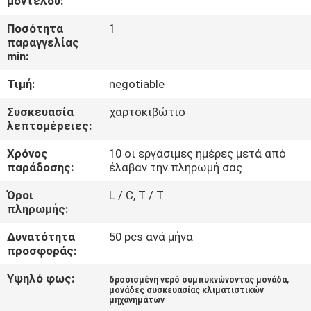
μοντέλου:
ΈΛΕΓΧΟΣ
Ποσότητα
1
παραγγελίας
ΜΑΣ
min:
ΕΛΆΤΕ
Τιμή:
negotiable
ΣΕ
Συσκευασία
χαρτοκιβώτιο
ΕΠΑΦΉ
λεπτομέρειες:
ΜΕ
Χρόνος
10 οι εργάσιμες ημέρες μετά από
παράδοσης:
έλαβαν την πληρωμή σας
ΖΗΤΉΣΤΕ
Όροι
L / C, T / T
πληρωμής:
ΈΝΑ
ΑΠΌΣΠΑΣΜΑ
Δυνατότητα
50 pcs ανά μήνα
προσφοράς:
Υψηλό φως:
,
COMPANY
δροσισμένη νερό συμπυκνώνοντας μονάδα
μονάδες συσκευασίας κλιματιστικών
μηχανημάτων
NEWS