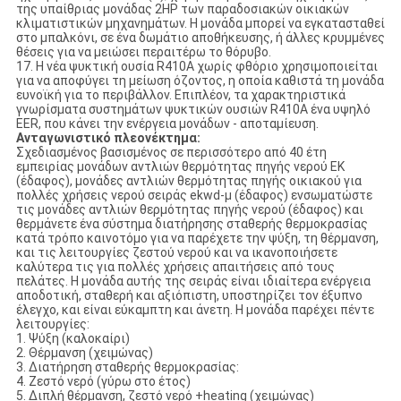
της υπαίθριας μονάδας 2HP των παραδοσιακών οικιακών
κλιματιστικών μηχανημάτων. Η μονάδα μπορεί να εγκατασταθεί
στο μπαλκόνι, σε ένα δωμάτιο αποθήκευσης, ή άλλες κρυμμένες
θέσεις για να μειώσει περαιτέρω το θόρυβο.
17. Η νέα ψυκτική ουσία R410A χωρίς φθόριο χρησιμοποιείται
για να αποφύγει τη μείωση όζοντος, η οποία καθιστά τη μονάδα
ευνοϊκή για το περιβάλλον. Επιπλέον, τα χαρακτηριστικά
γνωρίσματα συστημάτων ψυκτικών ουσιών R410A ένα υψηλό
EER, που κάνει την ενέργεια μονάδων - αποταμίευση.
Ανταγωνιστικό πλεονέκτημα:
Σχεδιασμένος βασισμένος σε περισσότερο από 40 έτη
εμπειρίας μονάδων αντλιών θερμότητας πηγής νερού EK
(έδαφος), μονάδες αντλιών θερμότητας πηγής οικιακού για
πολλές χρήσεις νερού σειράς ekwd-μ (έδαφος) ενσωματώστε
τις μονάδες αντλιών θερμότητας πηγής νερού (έδαφος) και
θερμάνετε ένα σύστημα διατήρησης σταθερής θερμοκρασίας
κατά τρόπο καινοτόμο για να παρέχετε την ψύξη, τη θέρμανση,
και τις λειτουργίες ζεστού νερού και να ικανοποιήσετε
καλύτερα τις για πολλές χρήσεις απαιτήσεις από τους
πελάτες. Η μονάδα αυτής της σειράς είναι ιδιαίτερα ενέργεια
αποδοτική, σταθερή και αξιόπιστη, υποστηρίζει τον έξυπνο
έλεγχο, και είναι εύκαμπτη και άνετη. Η μονάδα παρέχει πέντε
λειτουργίες:
1. Ψύξη (καλοκαίρι)
2. Θέρμανση (χειμώνας)
3. Διατήρηση σταθερής θερμοκρασίας:
4. Ζεστό νερό (γύρω στο έτος)
5. Διπλή θέρμανση, ζεστό νερό +heating (χειμώνας)