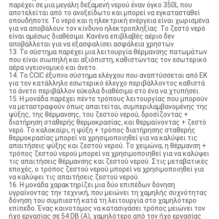
παρέχει σε μια μεγάλη δεξαμενή νερού έναν όγκο 350L που
αποτελείται από το ανοξείδωτο και μπορεί να εγκατασταθεί
οπουδήποτε. Το νερό και η ηλεκτρική ενέργεια είναι χωρισμένα
για να αποβάλουν τον κίνδυνο ηλεκτροπληξίας. Το ζεστό νερό
είναι αμέσως διαθέσιμο. Κανένα επιβλαβές αέριο δεν
αποβάλλεται για να εξασφαλίσει ασφάλεια χρηστών.
13. Το σύστημα παρέχει μια λειτουργία θέρμανσης πατωμάτων
που είναι σιωπηλή και αξιόπιστη, καθιστώντας τον εσωτερικό
αέρα υγειονομικό και άνετο.
14. Το CCIC έξυπνο σύστημα ελέγχου που αναπτύσσεται από EK
για τον κατάλληλο εσωτερικό έλεγχο περιβάλλοντος καθιστά
το άνετο περιβάλλον εύκολα διαθέσιμο στο ένα να χτυπήσει.
15. Η μονάδα παρέχει πέντε τρόπους λειτουργίας που μπορούν
να μεταστραφούν όπως απαιτείται, συμπεριλαμβανομένης της
ψύξης, της θέρμανσης, του ζεστού νερού, δροσίζοντας +
διατήρηση σταθερής θερμοκρασίας, και θερμαίνοντας + ζεστό
νερό. Το καλοκαίρι, η ψύξη + τρόπος διατήρησης σταθερής
θερμοκρασίας μπορεί να χρησιμοποιηθεί για να καλύψει τις
απαιτήσεις ψύξης και ζεστού νερού. Το χειμώνα, η θέρμανση +
τρόπος ζεστού νερού μπορεί να χρησιμοποιηθεί για να καλύψει
τις απαιτήσεις θέρμανσης και ζεστού νερού. Στις μεταβατικές
εποχές, ο τρόπος ζεστού νερού μπορεί να χρησιμοποιηθεί για
να καλύψει τις απαιτήσεις ζεστού νερού.
16. Η μονάδα χαρακτηρίζει μια δύο επιπέδων δόνηση
υγραίνοντας την τεχνική, που μειώνει τη χαμηλής συχνότητας
δόνηση του συμπιεστή κατά τη λειτουργία στο χαμηλότερο
επίπεδο. Ένας καινοτόμος να κατασιγάσει τρόπος μειώνει τον
ήχο εργασίας σε 54 DB (Α), χαμηλότερο από τον ήχο εργασίας