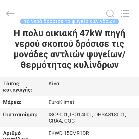
Guangdong
EuroKlimat
Air-
Conditioning
&
το νερό δρόσισε το ψυγείο κυλίνδρων
Refrigeration
Co.,
Ltd.
Η πολυ οικιακή 47kW πηγή
ΣΠΊΤΙ
All
Rights
νερού σκοπού δρόσισε τις
Reserved.
ΠΡΟΪΌΝΤΑ
μονάδες αντλιών ψυγείων/
θερμότητας κυλίνδρων
ΠΕΡΊΠΟΥ
ΕΜΕΊΣ
Τόπος
Κίνα
καταγωγής:
ΓΎΡΟΣ
Μάρκα:
EuroKlimat
ΕΡΓΟΣΤΑΣΊΩΝ
Πιστοποίηση:
ISO9001, ISO14001, OHSAS18001,
CRAA, CQC
ΠΟΙΟΤΙΚΌΣ
Αριθμό
EKWD 150MR1DR