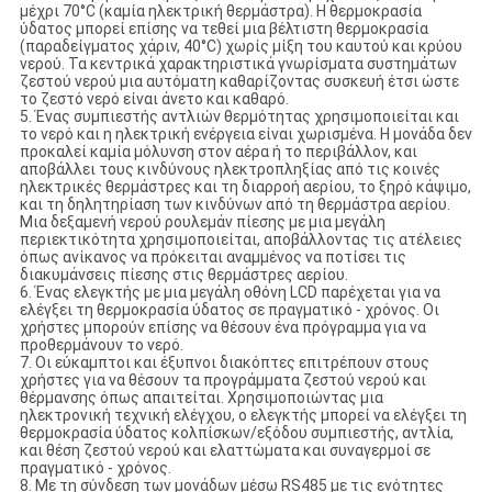
μέχρι 70°C (καμία ηλεκτρική θερμάστρα). Η θερμοκρασία
ύδατος μπορεί επίσης να τεθεί μια βέλτιστη θερμοκρασία
(παραδείγματος χάριν, 40°C) χωρίς μίξη του καυτού και κρύου
νερού. Τα κεντρικά χαρακτηριστικά γνωρίσματα συστημάτων
ζεστού νερού μια αυτόματη καθαρίζοντας συσκευή έτσι ώστε
το ζεστό νερό είναι άνετο και καθαρό.
5. Ένας συμπιεστής αντλιών θερμότητας χρησιμοποιείται και
το νερό και η ηλεκτρική ενέργεια είναι χωρισμένα. Η μονάδα δεν
προκαλεί καμία μόλυνση στον αέρα ή το περιβάλλον, και
αποβάλλει τους κινδύνους ηλεκτροπληξίας από τις κοινές
ηλεκτρικές θερμάστρες και τη διαρροή αερίου, το ξηρό κάψιμο,
και τη δηλητηρίαση των κινδύνων από τη θερμάστρα αερίου.
Μια δεξαμενή νερού ρουλεμάν πίεσης με μια μεγάλη
περιεκτικότητα χρησιμοποιείται, αποβάλλοντας τις ατέλειες
όπως ανίκανος να πρόκειται αναμμένος να ποτίσει τις
διακυμάνσεις πίεσης στις θερμάστρες αερίου.
6. Ένας ελεγκτής με μια μεγάλη οθόνη LCD παρέχεται για να
ελέγξει τη θερμοκρασία ύδατος σε πραγματικό - χρόνος. Οι
χρήστες μπορούν επίσης να θέσουν ένα πρόγραμμα για να
προθερμάνουν το νερό.
7. Οι εύκαμπτοι και έξυπνοι διακόπτες επιτρέπουν στους
χρήστες για να θέσουν τα προγράμματα ζεστού νερού και
θέρμανσης όπως απαιτείται. Χρησιμοποιώντας μια
ηλεκτρονική τεχνική ελέγχου, ο ελεγκτής μπορεί να ελέγξει τη
θερμοκρασία ύδατος κολπίσκων/εξόδου συμπιεστής, αντλία,
και θέση ζεστού νερού και ελαττώματα και συναγερμοί σε
πραγματικό - χρόνος.
8. Με τη σύνδεση των μονάδων μέσω RS485 με τις ενότητες