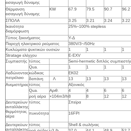
εισαγωγή δύναμης
Θέρμανση
KW
67.9
79.5
90.7
96.2
εισαγωγή δύναμης
ΣΠΟΛΑ
3.25
3.21
3.24
3.22
Ικανότητα
25%~100% stepless
διαμόρφωση
Τύπος ξεκινήματος
Υ-Δ
Παροχή ηλεκτρικού ρεύματος
380V/3~/50Hz
Κυκλώματα ψυκτικών ουσιών
1
1
1
1
Stratage ελέγχου
Ε-EXV
Συμπιεστής
τύπος
Semi-hermetic διπλός συμπιεστή
Qua.
1
1
1
1
Λαδώνοντας
κώδικας
EK02
πετρέλαιο
δαπάνη
Λ
13
13
13
13
Ανεμιστήρας
τύπος
Αξονικός
Qua.
Αριθ.
4
4
6
6
ροή αέρα
×104m3/h
8
8
12
12
Δευτερεύων
τύπος
Σπείρα
ανταλλάκτης
θερμότητας
πυκνότητα
16FPI
αέρα
Δευτερεύων
τύπος
Shell & σωλήνας
ανταλλάκτης
ροή ψύξης
μ3 /h
37.0
44.1
48.9
52.7