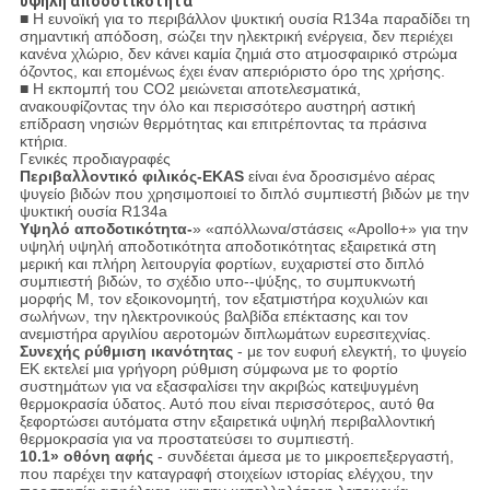
υψηλή αποδοτικότητα
■ Η ευνοϊκή για το περιβάλλον ψυκτική ουσία R134a παραδίδει τη
σημαντική απόδοση, σώζει την ηλεκτρική ενέργεια, δεν περιέχει
κανένα χλώριο, δεν κάνει καμία ζημιά στο ατμοσφαιρικό στρώμα
όζοντος, και επομένως έχει έναν απεριόριστο όρο της χρήσης.
■ Η εκπομπή του CO2 μειώνεται αποτελεσματικά,
ανακουφίζοντας την όλο και περισσότερο αυστηρή αστική
επίδραση νησιών θερμότητας και επιτρέποντας τα πράσινα
κτήρια.
Γενικές προδιαγραφές
Περιβαλλοντικό φιλικός-EKAS
είναι ένα δροσισμένο αέρας
ψυγείο βιδών που χρησιμοποιεί το διπλό συμπιεστή βιδών με την
ψυκτική ουσία R134a
Υψηλό αποδοτικότητα-
» «απόλλωνα/στάσεις «Apollo+» για την
υψηλή υψηλή αποδοτικότητα αποδοτικότητας εξαιρετικά στη
μερική και πλήρη λειτουργία φορτίων, ευχαριστεί στο διπλό
συμπιεστή βιδών, το σχέδιο υπο--ψύξης, το συμπυκνωτή
μορφής Μ, τον εξοικονομητή, τον εξατμιστήρα κοχυλιών και
σωλήνων, την ηλεκτρονικούς βαλβίδα επέκτασης και τον
ανεμιστήρα αργιλίου αεροτομών διπλωμάτων ευρεσιτεχνίας.
Συνεχής ρύθμιση ικανότητας
- με τον ευφυή ελεγκτή, το ψυγείο
EK εκτελεί μια γρήγορη ρύθμιση σύμφωνα με το φορτίο
συστημάτων για να εξασφαλίσει την ακριβώς κατεψυγμένη
θερμοκρασία ύδατος. Αυτό που είναι περισσότερος, αυτό θα
ξεφορτώσει αυτόματα στην εξαιρετικά υψηλή περιβαλλοντική
θερμοκρασία για να προστατεύσει το συμπιεστή.
10.1» οθόνη αφής
- συνδέεται άμεσα με το μικροεπεξεργαστή,
που παρέχει την καταγραφή στοιχείων ιστορίας ελέγχου, την