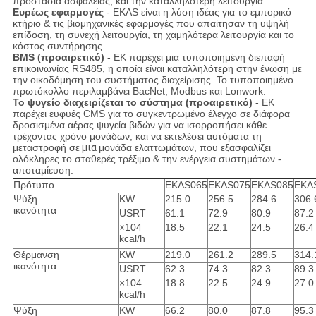
προστασία ασφάλειας, και την καταλληλότερη λειτουργία.
Ευρέως εφαρμογές
- EKAS είναι η λύση ιδέας για το εμπορικό
κτήριο & τις βιομηχανικές εφαρμογές που απαίτησαν τη υψηλή
επίδοση, τη συνεχή λειτουργία, τη χαμηλότερα λειτουργία και το
κόστος συντήρησης.
BMS (προαιρετικό)
- EK παρέχει μια τυποποιημένη διεπαφή
επικοινωνίας RS485, η οποία είναι καταλληλότερη στην ένωση με
την οικοδόμηση του συστήματος διαχείρισης. Το τυποποιημένο
πρωτόκολλο περιλαμβάνει BacNet, Modbus και Lonwork.
Το ψυγείο διαχειρίζεται το σύστημα (προαιρετικό)
- EK
παρέχει ευφυές CMS για το συγκεντρωμένο έλεγχο σε διάφορα
δροσισμένα αέρας ψυγεία βιδών για να ισορροπήσει κάθε
τρέχοντας χρόνο μονάδων, και να εκτελέσει αυτόματα τη
μεταστροφή σε
μια
μονάδα ελαττωμάτων, που εξασφαλίζει
ολόκληρες το σταθερές τρέξιμο & την ενέργεια συστημάτων -
αποταμίευση.
Πρότυπο
EKAS065
EKAS075
EKAS085
EKA
Ψύξη
KW
215.0
256.5
284.6
306.
ικανότητα
USRT
61.1
72.9
80.9
87.2
×104
18.5
22.1
24.5
26.4
kcal/h
Θέρμανση
KW
219.0
261.2
289.5
314.
ικανότητα
USRT
62.3
74.3
82.3
89.3
×104
18.8
22.5
24.9
27.0
kcal/h
Ψύξη
KW
66.2
80.0
87.8
95.3