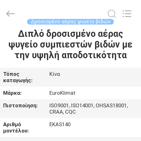
Guangdong
EuroKlimat
Air-
Conditioning
&
Δροσισμένο αέρας ψυγείο βιδών
Refrigeration
Co.,
Ltd.
Διπλό δροσισμένο αέρας
ΣΠΊΤΙ
All
Rights
ψυγείο συμπιεστών βιδών με
Reserved.
ΠΡΟΪΌΝΤΑ
την υψηλή αποδοτικότητα
ΠΕΡΊΠΟΥ
Τόπος
Κίνα
καταγωγής:
ΕΜΕΊΣ
Μάρκα:
EuroKlimat
ΓΎΡΟΣ
Πιστοποίηση:
ISO9001, ISO14001, OHSAS18001,
CRAA, CQC
ΕΡΓΟΣΤΑΣΊΩΝ
Αριθμό
EKAS140
μοντέλου:
ΠΟΙΟΤΙΚΌΣ