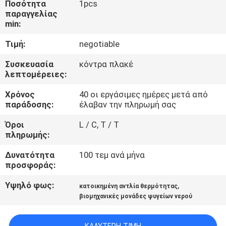
Ποσότητα
1pcs
ΈΛΕΓΧΟΣ
παραγγελίας
min:
ΜΑΣ
Τιμή:
negotiable
ΕΛΆΤΕ
Συσκευασία
κόντρα πλακέ
ΣΕ
λεπτομέρειες:
ΕΠΑΦΉ
Χρόνος
40 οι εργάσιμες ημέρες μετά από
παράδοσης:
έλαβαν την πληρωμή σας
ΜΕ
Όροι
L / C, T / T
πληρωμής:
ΖΗΤΉΣΤΕ
ΈΝΑ
Δυνατότητα
100 τεμ ανά μήνα
προσφοράς:
ΑΠΌΣΠΑΣΜΑ
Υψηλό φως:
,
κατοικημένη αντλία θερμότητας
βιομηχανικές μονάδες ψυγείων νερού
COMPANY
NEWS